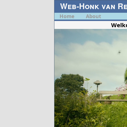
Web-Honk van R
Home
About
Welko